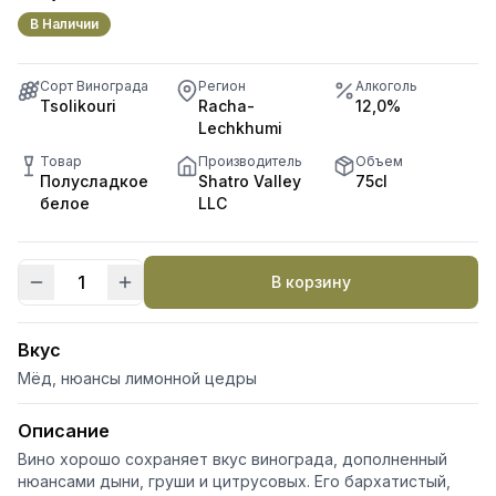
В Наличии
Сорт Винограда
Регион
Алкоголь
Tsolikouri
Racha-
12,0%
Lechkhumi
Товар
Производитель
Объем
Полусладкое
Shatro Valley
75cl
белое
LLC
В корзину
Количество
товара
Tvishi
Вкус
Мёд, нюансы лимонной цедры
Описание
Вино хорошо сохраняет вкус винограда, дополненный
нюансами дыни, груши и цитрусовых. Его бархатистый,