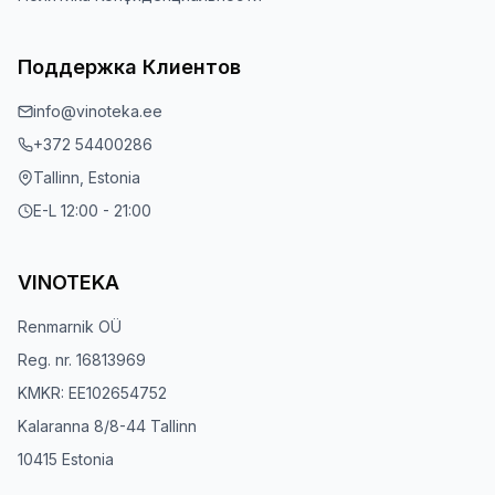
Поддержка Клиентов
info@vinoteka.ee
+372 54400286
Tallinn, Estonia
E-L 12:00 - 21:00
VINOTEKA
Renmarnik OÜ
Reg. nr. 16813969
KMKR: EE102654752
Kalaranna 8/8-44 Tallinn
10415 Estonia