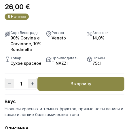
26,00
€
В Наличии
Сорт Винограда
Регион
Алкоголь
90% Corvina e
Veneto
14,0%
Corvinone, 10%
Rondinella
Товар
Производитель
Объем
Сухое красное
TINAZZI
75cl
В корзину
Количество
товара
Rovertondo
Вкус
Valpolicella
Нюансы красных и тёмных фруктов, пряные ноты ванили и
Ripasso
какао и лёгкие бальзамические тона
DOP
Описание
Superior