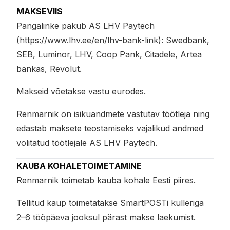
MAKSEVIIS
Pangalinke pakub AS LHV Paytech
(https://www.lhv.ee/en/lhv-bank-link): Swedbank,
SEB, Luminor, LHV, Coop Pank, Citadele, Artea
bankas, Revolut.
Makseid võetakse vastu eurodes.
Renmarnik on isikuandmete vastutav töötleja ning
edastab maksete teostamiseks vajalikud andmed
volitatud töötlejale AS LHV Paytech.
KAUBA KOHALETOIMETAMINE
Renmarnik toimetab kauba kohale Eesti piires.
Tellitud kaup toimetatakse SmartPOSTi kulleriga
2–6 tööpäeva jooksul pärast makse laekumist.