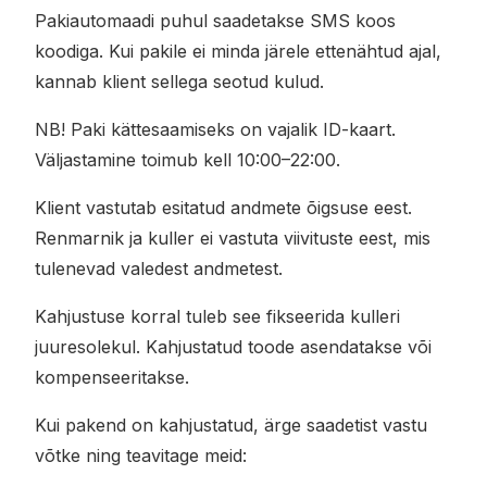
Pakiautomaadi puhul saadetakse SMS koos
koodiga. Kui pakile ei minda järele ettenähtud ajal,
kannab klient sellega seotud kulud.
NB! Paki kättesaamiseks on vajalik ID-kaart.
Väljastamine toimub kell 10:00–22:00.
Klient vastutab esitatud andmete õigsuse eest.
Renmarnik ja kuller ei vastuta viivituste eest, mis
tulenevad valedest andmetest.
Kahjustuse korral tuleb see fikseerida kulleri
juuresolekul. Kahjustatud toode asendatakse või
kompenseeritakse.
Kui pakend on kahjustatud, ärge saadetist vastu
võtke ning teavitage meid: