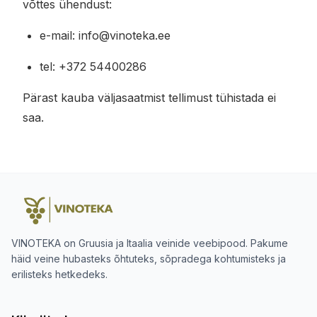
võttes ühendust:
e-mail: info@vinoteka.ee
tel: +372 54400286
Pärast kauba väljasaatmist tellimust tühistada ei
saa.
VINOTEKA on Gruusia ja Itaalia veinide veebipood. Pakume
häid veine hubasteks õhtuteks, sõpradega kohtumisteks ja
erilisteks hetkedeks.