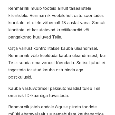
Renmarnik müüb tooteid ainult täisealistele
klientidele. Renmarnik veebilehelt ostu sooritades
kinnitate, et olete vähemalt 18 aastat vana. Samuti
kinnitate, et kasutatavad krediitkaardid või
pangakonto kuuluvad Teile.
Ostja vanust kontrollitakse kauba üleandmisel.
Renmarnik võib keelduda kauba üleandmisest, kui
Te ei suuda oma vanust tõendada. Sellisel juhul ei
tagastata tasutud kauba ostuhinda ega
postikulusid.
Kauba vastuvõtmisel pakiautomaadist tuleb Teil
oma isik ID-kaardiga tuvastada.
Renmarnik jätab endale õiguse piirata toodete
müüki ebatavaliselt suuremahuliste kaubapartiide