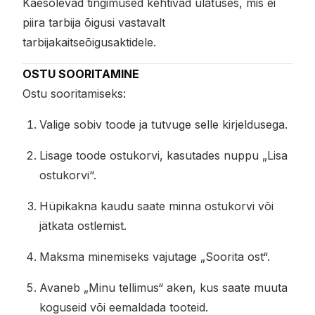
Käesolevad tingimused kehtivad ulatuses, mis ei
piira tarbija õigusi vastavalt
tarbijakaitseõigusaktidele.
OSTU SOORITAMINE
Ostu sooritamiseks:
Valige sobiv toode ja tutvuge selle kirjeldusega.
Lisage toode ostukorvi, kasutades nuppu „Lisa
ostukorvi“.
Hüpikakna kaudu saate minna ostukorvi või
jätkata ostlemist.
Maksma minemiseks vajutage „Soorita ost“.
Avaneb „Minu tellimus“ aken, kus saate muuta
koguseid või eemaldada tooteid.