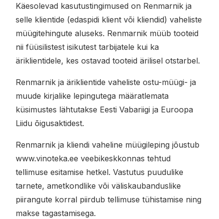
Käesolevad kasutustingimused on Renmarnik ja
selle klientide (edaspidi klient või kliendid) vaheliste
müügitehingute aluseks. Renmarnik müüb tooteid
nii füüsilistest isikutest tarbijatele kui ka
äriklientidele, kes ostavad tooteid ärilisel otstarbel.
Renmarnik ja äriklientide vaheliste ostu-müügi- ja
muude kirjalike lepingutega määratlemata
küsimustes lähtutakse Eesti Vabariigi ja Euroopa
Liidu õigusaktidest.
Renmarnik ja kliendi vaheline müügileping jõustub
www.vinoteka.ee veebikeskkonnas tehtud
tellimuse esitamise hetkel. Vastutus puudulike
tarnete, ametkondlike või väliskaubanduslike
piirangute korral piirdub tellimuse tühistamise ning
makse tagastamisega.