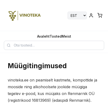
Avaleht
Tooted
Meist
Müügitingimused
vinoteka.ee on peamiselt kastmete, kompottide ja
mooside ning alkohoolsete jookide müügiga
tegelev e-pood, kus müüjaks on Renmarnik OÜ
(registrikood 16813969) (edaspidi Renmarnik).