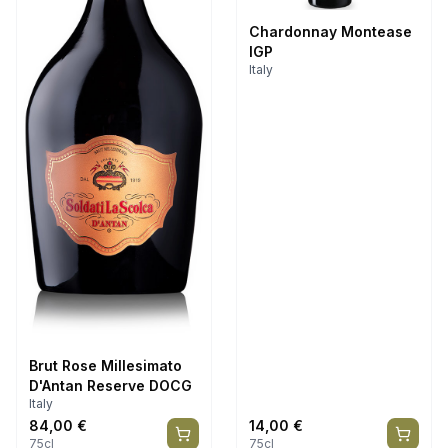
Chardonnay Montease
IGP
Italy
Brut Rose Millesimato
D'Antan Reserve DOCG
Italy
84,00
€
14,00
€
75cl
75cl