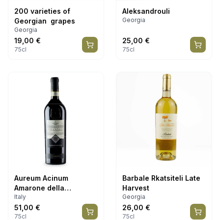
200 varieties of
Aleksandrouli
Georgia
Georgian grapes
Georgia
19,00
€
25,00
€
75cl
75cl
Aureum Acinum
Barbale Rkatsiteli Late
Amarone della
Harvest
Italy
Georgia
Valpolicella DOCG
51,00
€
26,00
€
75cl
75cl