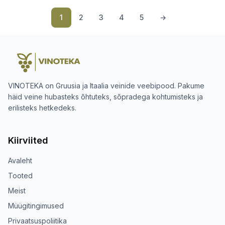
1
2
3
4
5
→
VINOTEKA on Gruusia ja Itaalia veinide veebipood. Pakume
häid veine hubasteks õhtuteks, sõpradega kohtumisteks ja
erilisteks hetkedeks.
Kiirviited
Avaleht
Tooted
Meist
Müügitingimused
Privaatsuspoliitika