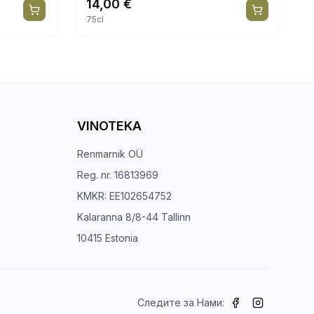
14,00
€
75cl
VINOTEKA
Renmarnik OÜ
Reg. nr. 16813969
KMKR: EE102654752
Kalaranna 8/8-44 Tallinn
10415 Estonia
Следите за Нами: