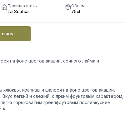
Производитель
Объем
La Scolca
75cl
орзину
фея на фоне цветов акации, сочного лайма и
 клюквы, крапивы и шалфея на фоне цветов акации,
. Вкус лёгкий и свежий, с ярким фруктовым характером,
слегка горьковатым грейпфрутовым послевкусием.
ива.