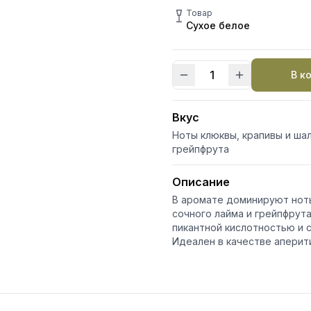
Товар
Сухое белое
В к
Количество
товара
Sol
Вкус
Lui
Ноты клюквы, крапивы и шал
Savignon
грейпфрута
Blanc
Описание
В аромате доминируют ноты
сочного лайма и грейпфрута
пикантной кислотностью и 
Идеален в качестве аперит