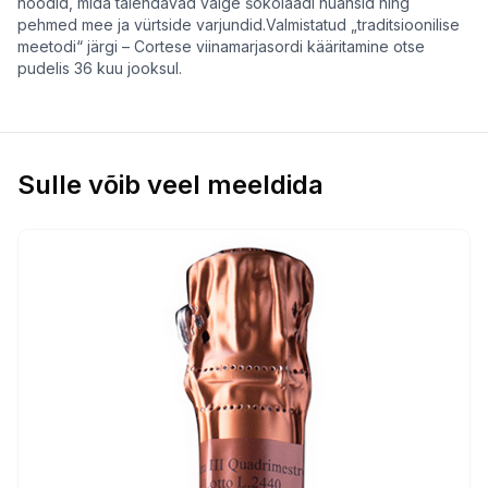
noodid, mida täiendavad valge šokolaadi nüansid ning
pehmed mee ja vürtside varjundid.Valmistatud „traditsioonilise
meetodi“ järgi – Cortese viinamarjasordi kääritamine otse
pudelis 36 kuu jooksul.
Sulle võib veel meeldida