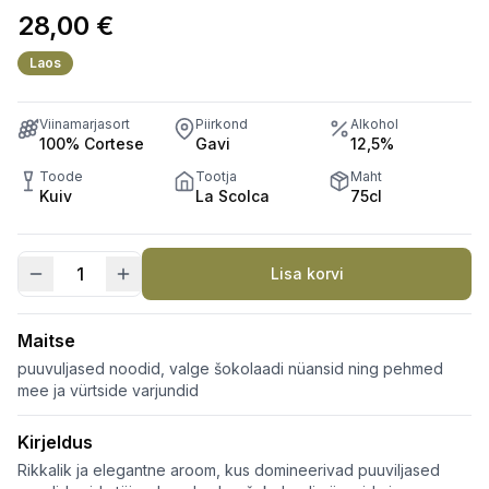
28,00
€
Laos
Viinamarjasort
Piirkond
Alkohol
100% Cortese
Gavi
12,5%
Toode
Tootja
Maht
Kuiv
La Scolca
75cl
Lisa korvi
Soldati
La
Scolca
Maitse
Brut
puuvuljased noodid, valge šokolaadi nüansid ning pehmed
Metodo
mee ja vürtside varjundid
Classico
Kirjeldus
DOCG
kogus
Rikkalik ja elegantne aroom, kus domineerivad puuviljased