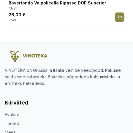
Rovertondo Valpolicella Ripasso DOP Superior
Italy
26,00
€
75cl
VINOTEKA on Gruusia ja Itaalia veinide veebipood. Pakume
häid veine hubasteks õhtuteks, sõpradega kohtumisteks ja
erilisteks hetkedeks.
Kiirviited
Avaleht
Tooted
Meist