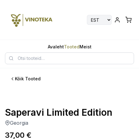
Avaleht
Tooted
Meist
Kõik Tooted
Parim
Saperavi Limited Edition
Georgia
37,00
€