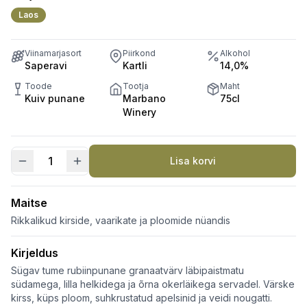
Laos
Viinamarjasort
Piirkond
Alkohol
Saperavi
Kartli
14,0%
Toode
Tootja
Maht
Kuiv punane
Marbano
75cl
Winery
Lisa korvi
Saperavi
Limited
Edition
Maitse
kogus
Rikkalikud kirside, vaarikate ja ploomide nüandis
Kirjeldus
Sügav tume rubiinpunane granaatvärv läbipaistmatu
südamega, lilla helkidega ja õrna okerläikega servadel. Värske
kirss, küps ploom, suhkrustatud apelsinid ja veidi nougatti.