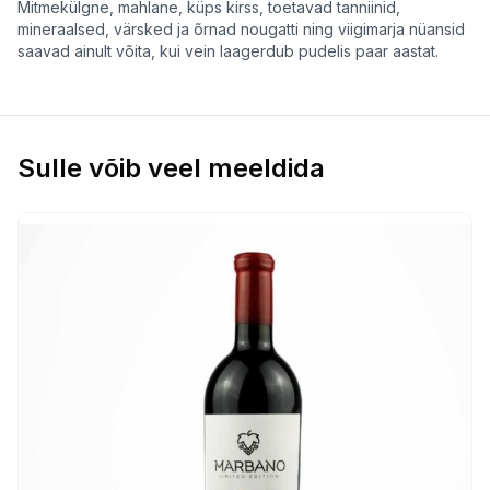
Mitmekülgne, mahlane, küps kirss, toetavad tanniinid,
mineraalsed, värsked ja õrnad nougatti ning viigimarja nüansid
saavad ainult võita, kui vein laagerdub pudelis paar aastat.
Sulle võib veel meeldida