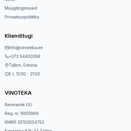
Müügitingimused
Privaatsuspoliitika
Klienditugi
info@vinoteka.ee
+372 54400286
Tallinn, Estonia
E-L 12:00 - 21:00
VINOTEKA
Renmarnik OÜ
Reg. nr. 16813969
KMKR: EE102654752
Kalaranna 8/8-44 Tallinn